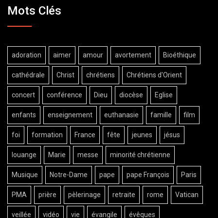
Mots Clés
adoration
aimer
amour
avortement
Bioéthique
cathédrale
Christ
chrétiens
Chrétiens d'Orient
concert
conférence
Dieu
diocèse
Eglise
enfants
enseignement
euthanasie
famille
film
foi
formation
France
fête
jeunes
jésus
louange
Marie
messe
minorité chrétienne
Musique
Notre-Dame
pape
pape François
Paris
PMA
prière
pèlerinage
retraite
rome
Vatican
veillée
vidéo
vie
évangile
évêques