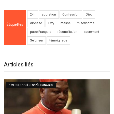
24h
adoration
Confession
Dieu
diocèse
Evry
messe
miséricorde
Étiquettes
:
pape François
réconciliation
sacrement
Seigneur
témoignage
Articles liés
• MESSES/PRIÈRES/PÈLERINAGES