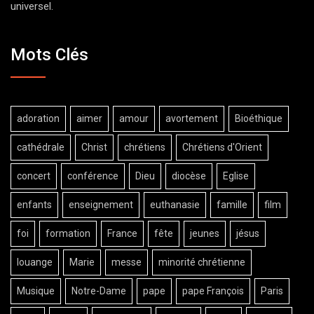
universel.
Mots Clés
adoration
aimer
amour
avortement
Bioéthique
cathédrale
Christ
chrétiens
Chrétiens d'Orient
concert
conférence
Dieu
diocèse
Eglise
enfants
enseignement
euthanasie
famille
film
foi
formation
France
fête
jeunes
jésus
louange
Marie
messe
minorité chrétienne
Musique
Notre-Dame
pape
pape François
Paris