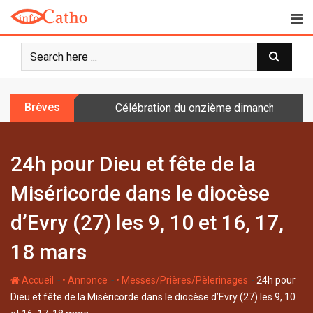
S
k
i
p
t
o
Brèves
Célébration du onzième dimanche après 
c
o
n
24h pour Dieu et fête de la
t
e
Miséricorde dans le diocèse
n
t
d’Evry (27) les 9, 10 et 16, 17,
18 mars
-
-
-
Accueil
• Annonce
• Messes/Prières/Pèlerinages
24h pour
Dieu et fête de la Miséricorde dans le diocèse d’Evry (27) les 9, 10