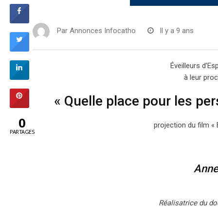
Par
Annonces Infocatho
Il y a 9 ans
Éveilleurs d’E
à leur pro
« Quelle place pour les pe
0
projection du film « 
PARTAGES
Anne
Réalisatrice du do