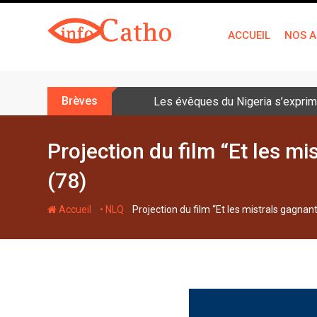
S
k
ACCUEIL
NOS A
i
p
t
o
Brèves
Les évêques du Nigeria s’exprime
c
o
n
Projection du film “Et les mi
t
(78)
e
n
-
-
Accueil
• NLQ
Projection du film “Et les mistrals gagnant
t