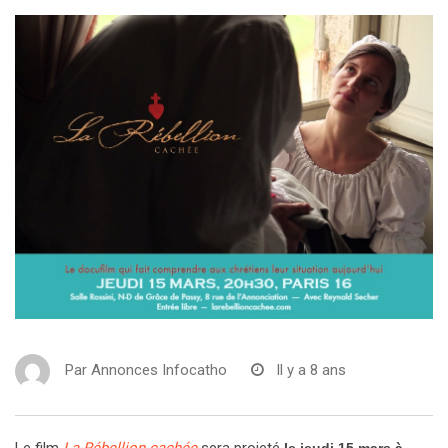
Par
Annonces Infocatho
Il y a 8 ans
Le film
La Rébellion cachée
sera projeté
le jeudi 15 mars à