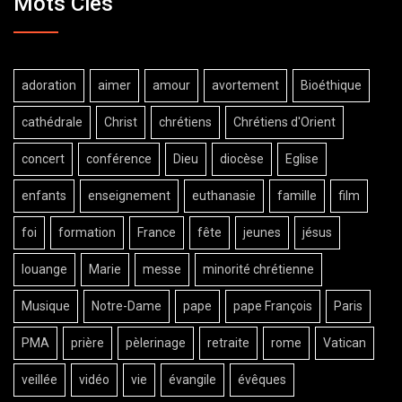
Mots Clés
adoration
aimer
amour
avortement
Bioéthique
cathédrale
Christ
chrétiens
Chrétiens d'Orient
concert
conférence
Dieu
diocèse
Eglise
enfants
enseignement
euthanasie
famille
film
foi
formation
France
fête
jeunes
jésus
louange
Marie
messe
minorité chrétienne
Musique
Notre-Dame
pape
pape François
Paris
PMA
prière
pèlerinage
retraite
rome
Vatican
veillée
vidéo
vie
évangile
évêques