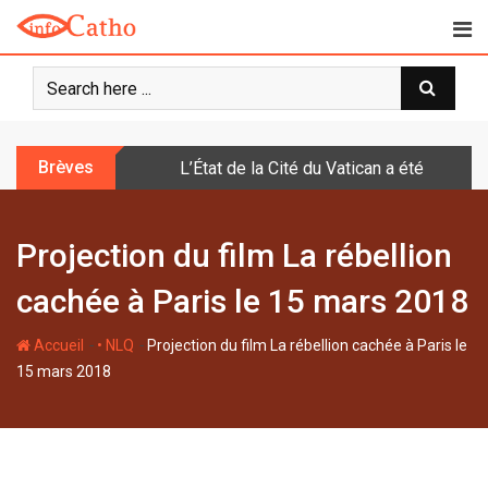
S
k
i
p
t
o
Brèves
L’État de la Cité du Vatican a été doté d
c
o
n
Projection du film La rébellion
t
e
cachée à Paris le 15 mars 2018
n
t
-
-
Accueil
• NLQ
Projection du film La rébellion cachée à Paris le
15 mars 2018