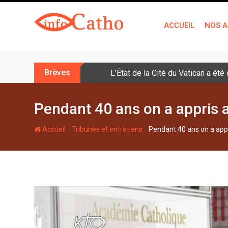
S
k
ACCUEIL
NOS A
i
p
t
o
Brèves
L’État de la Cité du Vatican a ét
c
o
n
Pendant 40 ans on a appris a
t
e
-
-
Accueil
Tribunes et entretiens
Pendant 40 ans on a appr
n
t