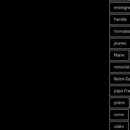
enseign
famille
formati
jeunes
Marie
minorité
Notre-D
pape Fra
prière
rome
vidéo