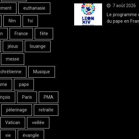
7 août 2026
ement
euthanasie
Le programme de
film
foi
du pape en Fran
on
France
fête
jésus
louange
messe
 chrétienne
Musique
ame
pape
nçois
Paris
PMA
pèlerinage
retraite
Vatican
veillée
vie
évangile