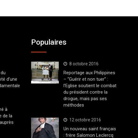
Populaires
8 octobre 2016
 du
Reportage aux Philippines
oté d’une
– “Guérir et non tuer” :
ndamentale
l’Eglise soutient le combat
du président contre la
drogue, mais pas ses
méthodes
ré à
 de la
12 octobre 2016
 auprès
Un nouveau saint français
: frère Salomon Leclercq