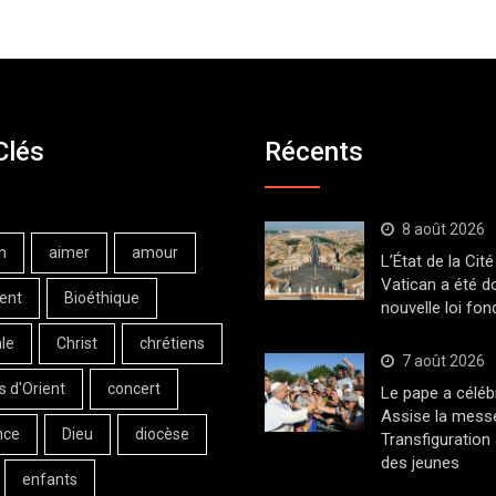
Clés
Récents
8 août 2026
n
aimer
amour
L’État de la Cité
Vatican a été d
ent
Bioéthique
nouvelle loi fo
le
Christ
chrétiens
7 août 2026
s d'Orient
concert
Le pape a céléb
Assise la messe
nce
Dieu
diocèse
Transfiguration
des jeunes
enfants