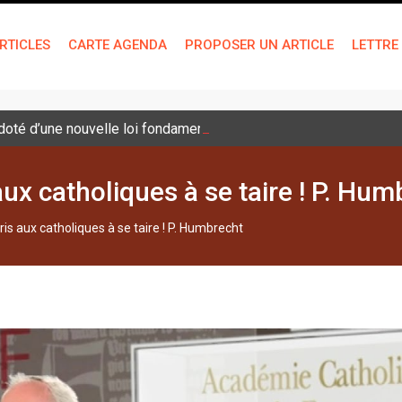
RTICLES
CARTE AGENDA
PROPOSER UN ARTICLE
LETTRE
é doté d’une nouvelle loi fondamentale
ux catholiques à se taire ! P. Hum
is aux catholiques à se taire ! P. Humbrecht