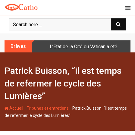
S
k
i
p
t
o
Brèves
L’État de la Cité du Vatican a été doté d
c
o
n
Patrick Buisson, “il est temps
t
e
de refermer le cycle des
n
t
Lumières”
-
-
Accueil
Tribunes et entretiens
Patrick Buisson, “il est temps
de refermer le cycle des Lumières”