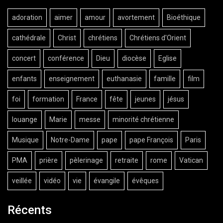
adoration
aimer
amour
avortement
Bioéthique
cathédrale
Christ
chrétiens
Chrétiens d'Orient
concert
conférence
Dieu
diocèse
Eglise
enfants
enseignement
euthanasie
famille
film
foi
formation
France
fête
jeunes
jésus
louange
Marie
messe
minorité chrétienne
Musique
Notre-Dame
pape
pape François
Paris
PMA
prière
pèlerinage
retraite
rome
Vatican
veillée
vidéo
vie
évangile
évêques
Récents