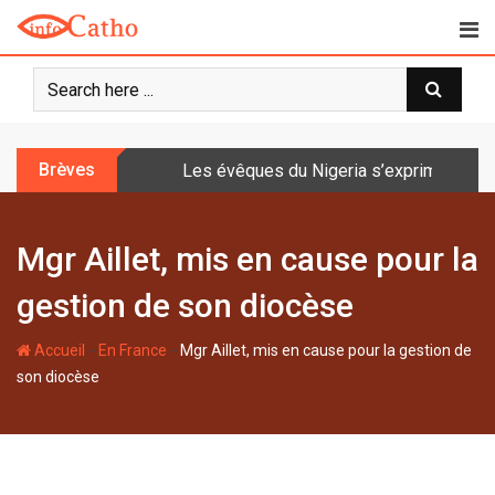
S
k
i
p
t
o
Brèves
Les évêques du Nigeria s’expriment sur 
c
o
n
Mgr Aillet, mis en cause pour la
t
e
gestion de son diocèse
n
t
-
-
Accueil
En France
Mgr Aillet, mis en cause pour la gestion de
son diocèse