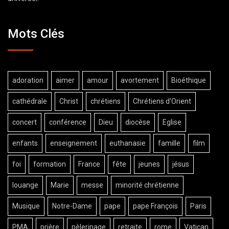
Mots Clés
adoration
aimer
amour
avortement
Bioéthique
cathédrale
Christ
chrétiens
Chrétiens d'Orient
concert
conférence
Dieu
diocèse
Eglise
enfants
enseignement
euthanasie
famille
film
foi
formation
France
fête
jeunes
jésus
louange
Marie
messe
minorité chrétienne
Musique
Notre-Dame
pape
pape François
Paris
PMA
prière
pèlerinage
retraite
rome
Vatican