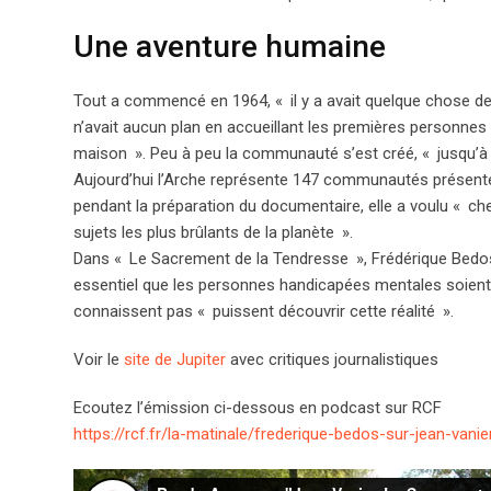
Une aventure humaine
Tout a commencé en 1964, «
il y a avait quelque chose d
n’avait aucun plan en accueillant les premières personnes h
maison
». Peu à peu la communauté s’est créé, «
jusqu’à
Aujourd’hui l’Arche représente 147 communautés présenté
pendant la préparation du documentaire, elle a voulu «
che
sujets les plus brûlants de la planète
».
Dans «
Le Sacrement de la Tendresse
», Frédérique Bedos
essentiel que les personnes handicapées mentales soient
connaissent pas «
puissent découvrir cette réalité
».
Voir le
site de Jupiter
avec critiques journalistiques
Ecoutez l’émission ci-dessous en podcast sur RCF
https://rcf.fr/la-matinale/frederique-bedos-sur-jean-va