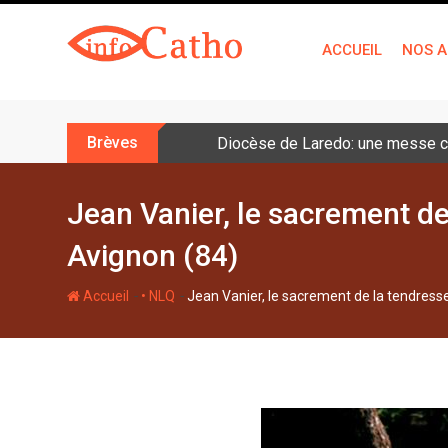
S
k
ACCUEIL
NOS A
i
p
t
o
Brèves
Diocèse de Laredo: une messe cé
c
o
n
Jean Vanier, le sacrement de
t
Avignon (84)
e
n
-
-
Accueil
• NLQ
Jean Vanier, le sacrement de la tendresse
t