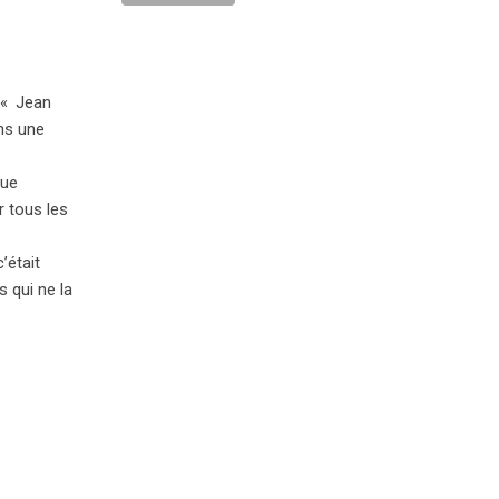
 «
Jean
ans une
que
 tous les
’était
s qui ne la