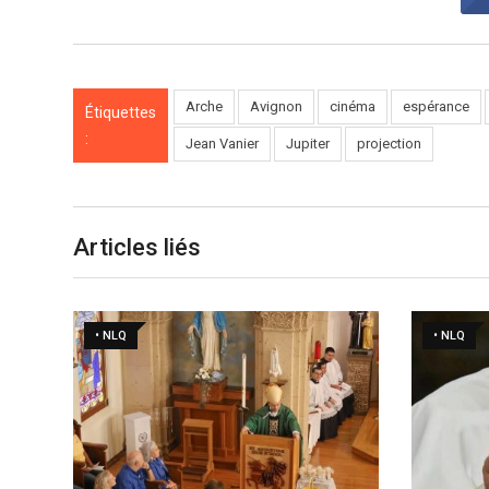
Arche
Avignon
cinéma
espérance
Étiquettes
:
Jean Vanier
Jupiter
projection
Articles liés
• NLQ
• NLQ