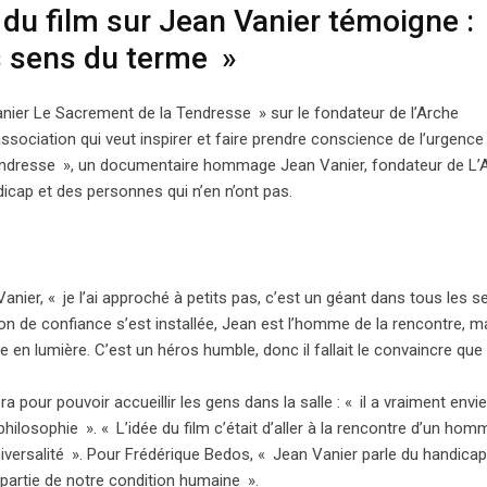
 du film sur Jean Vanier témoigne :
s sens du terme
»
nier Le Sacrement de la Tendresse
» sur le fondateur de l’Arche
sociation qui veut inspirer et faire prendre conscience de l’urgence
endresse
», un documentaire hommage Jean Vanier, fondateur de L’A
ap et des personnes qui n’en n’ont pas.
Vanier, «
je l’ai approché à petits pas, c’est un géant dans tous les s
ion de confiance s’est installée, Jean est l’homme de la rencontre, m
en lumière. C’est un héros humble, donc il fallait le convaincre que 
pour pouvoir accueillir les gens dans la salle : «
il a vraiment envi
philosophie
». «
L’idée du film c’était d’aller à la rencontre d’un ho
iversalité
». Pour Frédérique Bedos, «
Jean Vanier parle du handica
t partie de notre condition humaine
».