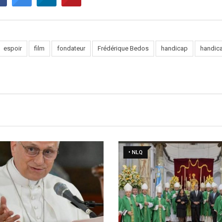
espoir
film
fondateur
Frédérique Bedos
handicap
handic
• NLQ