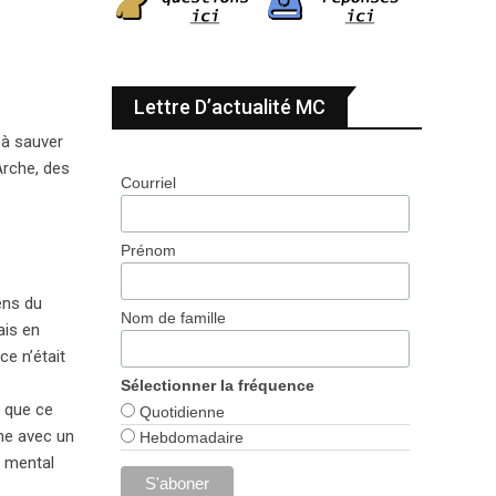
Lettre D’actualité MC
 à sauver
rche, des
Courriel
Prénom
ens du
Nom de famille
ais en
ce n’était
Sélectionner la fréquence
e que ce
Quotidienne
mme avec un
Hebdomadaire
p mental