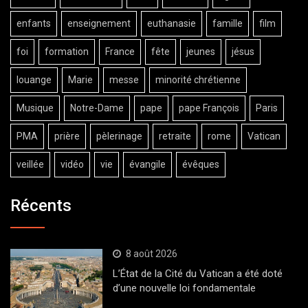
enfants
enseignement
euthanasie
famille
film
foi
formation
France
fête
jeunes
jésus
louange
Marie
messe
minorité chrétienne
Musique
Notre-Dame
pape
pape François
Paris
PMA
prière
pèlerinage
retraite
rome
Vatican
veillée
vidéo
vie
évangile
évêques
Récents
8 août 2026
L’État de la Cité du Vatican a été doté
d’une nouvelle loi fondamentale