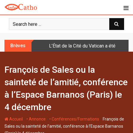
S
k
i
p
t
o
Brèves
L’État de la Cité du Vatican a été doté d
c
o
n
François de Sales ou la
t
e
sainteté de l’amitié, conférence
n
t
à l’Espace Barnanos (Paris) le
4 décembre
-
-
-
Accueil
• Annonce
• Conférences/Formations
François de
Sales ou la sainteté de l’amitié, conférence à l’Espace Barnanos