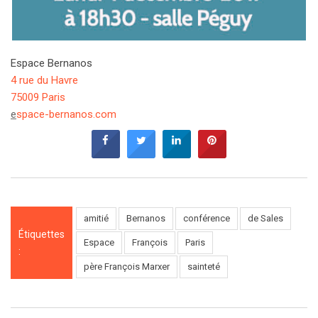
Espace Bernanos
4 rue du Havre
75009 Paris
e
space-bernanos.com
amitié
Bernanos
conférence
de Sales
Étiquettes
Espace
François
Paris
:
père François Marxer
sainteté