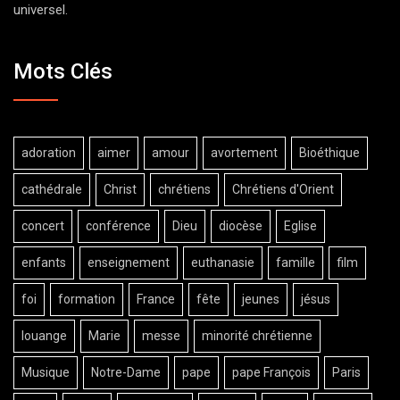
universel.
Mots Clés
adoration
aimer
amour
avortement
Bioéthique
cathédrale
Christ
chrétiens
Chrétiens d'Orient
concert
conférence
Dieu
diocèse
Eglise
enfants
enseignement
euthanasie
famille
film
foi
formation
France
fête
jeunes
jésus
louange
Marie
messe
minorité chrétienne
Musique
Notre-Dame
pape
pape François
Paris