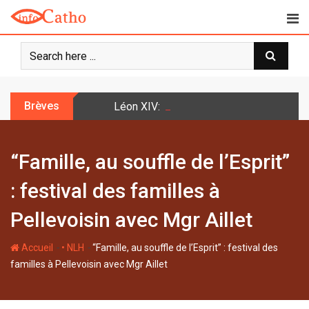
S
k
i
p
t
o
Brèves
Léon XIV: la prière n’est pas une techniq
c
o
n
“Famille, au souffle de l’Esprit”
t
e
: festival des familles à
n
t
Pellevoisin avec Mgr Aillet
-
-
Accueil
• NLH
“Famille, au souffle de l’Esprit” : festival des
familles à Pellevoisin avec Mgr Aillet