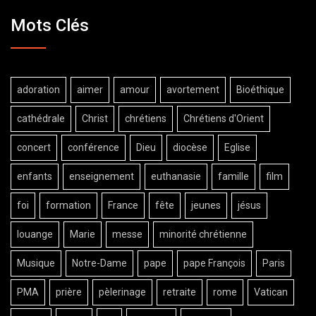
Mots Clés
adoration
aimer
amour
avortement
Bioéthique
cathédrale
Christ
chrétiens
Chrétiens d'Orient
concert
conférence
Dieu
diocèse
Eglise
enfants
enseignement
euthanasie
famille
film
foi
formation
France
fête
jeunes
jésus
louange
Marie
messe
minorité chrétienne
Musique
Notre-Dame
pape
pape François
Paris
PMA
prière
pèlerinage
retraite
rome
Vatican