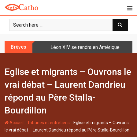
S
k
i
p
t
o
Brèves
Léon XIV se rendra en Amérique latine à l
c
o
n
Eglise et migrants – Ouvrons le
t
e
vrai débat – Laurent Dandrieu
n
t
répond au Père Stalla-
Bourdillon
-
-
Accueil
Tribunes et entretiens
Eglise et migrants – Ouvrons
le vrai débat – Laurent Dandrieu répond au Père Stalla-Bourdillon