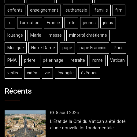
enfants
enseignement
euthanasie
famille
film
foi
formation
France
fête
jeunes
jésus
louange
Marie
messe
minorité chrétienne
Musique
Notre-Dame
pape
pape François
Paris
PMA
prière
pèlerinage
retraite
rome
Vatican
veillée
vidéo
vie
évangile
évêques
Récents
8 août 2026
L’État de la Cité du Vatican a été doté
d’une nouvelle loi fondamentale