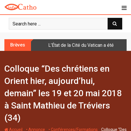
S
k
i
p
t
o
Brèves
L’État de la Cité du Vatican a été doté d
c
o
n
Colloque “Des chrétiens en
t
e
Orient hier, aujourd’hui,
n
t
demain” les 19 et 20 mai 2018
à Saint Mathieu de Tréviers
(34)
-
-
-
Accueil
• Annonce
• Conférences/Formations
Colloque “Des