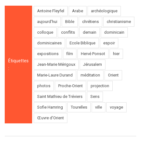
Antoine Fleyfel
Arabe
archéologique
aujourd'hui
Bible
chrétiens
christianisme
colloque
conflits
demain
dominicain
dominicaines
Ecole Biblique
espoir
expositions
film
Hervé Ponsot
hier
Étiquettes
Jean-Marie Mérigoux
Jérusalem
:
Marie-Laure Durand
méditation
Orient
photos
Proche-Orient
projection
Saint Mathieu de Tréviers
Sens
Sofie Hamring
Tourelles
ville
voyage
Œuvre d'Orient