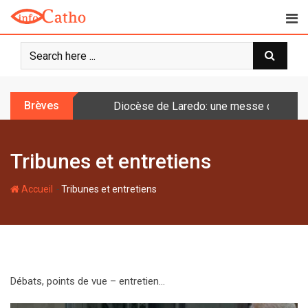
S
k
i
p
t
o
Brèves
Diocèse de Laredo: une messe célébrée 
c
o
n
Tribunes et entretiens
t
e
-
n
Accueil
Tribunes et entretiens
t
Débats, points de vue – entretien…