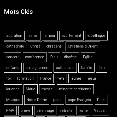
Mots Clés
adoration
aimer
amour
avortement
Bioéthique
cathédrale
Christ
chrétiens
Chrétiens d'Orient
concert
conférence
Dieu
diocèse
Eglise
enfants
enseignement
euthanasie
famille
film
foi
formation
France
fête
jeunes
jésus
louange
Marie
messe
minorité chrétienne
Musique
Notre-Dame
pape
pape François
Paris
PMA
prière
pèlerinage
retraite
rome
Vatican