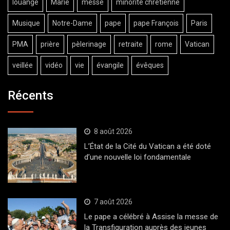
louange
Marie
messe
minorité chrétienne
Musique
Notre-Dame
pape
pape François
Paris
PMA
prière
pèlerinage
retraite
rome
Vatican
veillée
vidéo
vie
évangile
évêques
Récents
8 août 2026
L’État de la Cité du Vatican a été doté
d’une nouvelle loi fondamentale
7 août 2026
Le pape a célébré à Assise la messe de
la Transfiguration auprès des jeunes