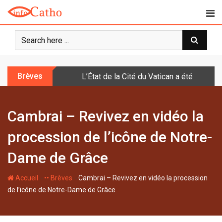
S
k
i
p
t
o
Brèves
L’État de la Cité du Vatican a été doté d
c
o
n
Cambrai – Revivez en vidéo la
t
e
procession de l’icône de Notre-
n
t
Dame de Grâce
-
-
Accueil
•• Brèves
Cambrai – Revivez en vidéo la procession
de l’icône de Notre-Dame de Grâce