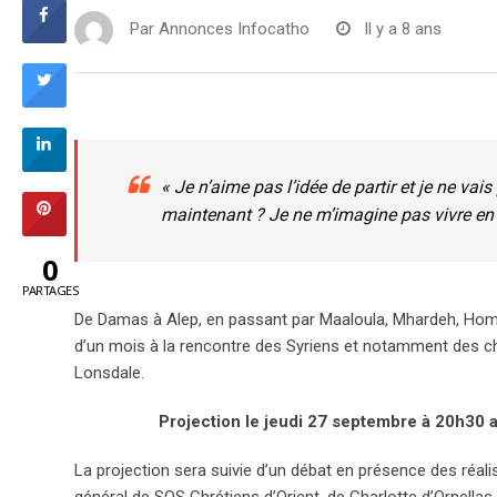
Par
Annonces Infocatho
Il y a 8 ans
« Je n’aime pas l’idée de partir et je ne vais 
maintenant ? Je ne m’imagine pas vivre en 
0
PARTAGES
De Damas à Alep, en passant par Maaloula, Mhardeh, Homs 
d’un mois à la rencontre des Syriens et notamment des chré
Lonsdale.
Projection le jeudi 27 septembre à 20h30 
La projection sera suivie d’un débat en présence des réali
général de SOS Chrétiens d’Orient, de Charlotte d’Ornellas