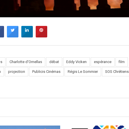
os
Charlotte d'Ornellas
débat
Eddy Vicken
espérance
film
h
projection
Publicis Cinémas
Régis Le Sommier
SOS Chrétiens 