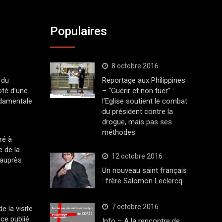
Populaires
8 octobre 2016
 du
Reportage aux Philippines
oté d’une
– “Guérir et non tuer” :
ndamentale
l’Eglise soutient le combat
du président contre la
drogue, mais pas ses
méthodes
ré à
 de la
12 octobre 2016
 auprès
Un nouveau saint français
: frère Salomon Leclercq
7 octobre 2016
 la visite
ce publié
Info – A la rencontre de