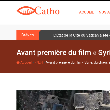
S
k
ACCUEIL
NOS A
i
p
t
o
Brèves
L’État de la Cité du Vatican a ét
c
o
n
Avant première du film « Syr
t
e
-
-
Accueil
• NLH
Avant première du film « Syrie, du chaos 
n
t