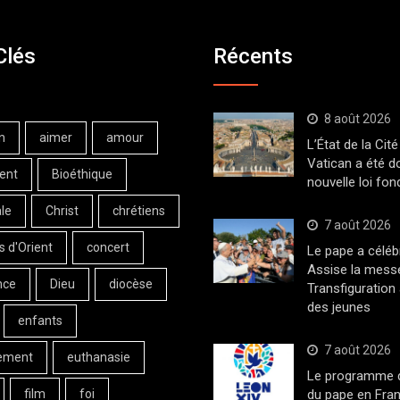
Clés
Récents
8 août 2026
n
aimer
amour
L’État de la Cité
Vatican a été d
ent
Bioéthique
nouvelle loi fo
le
Christ
chrétiens
7 août 2026
s d'Orient
concert
Le pape a céléb
Assise la messe
nce
Dieu
diocèse
Transfiguration
des jeunes
enfants
7 août 2026
ement
euthanasie
Le programme de
film
foi
du pape en Fran