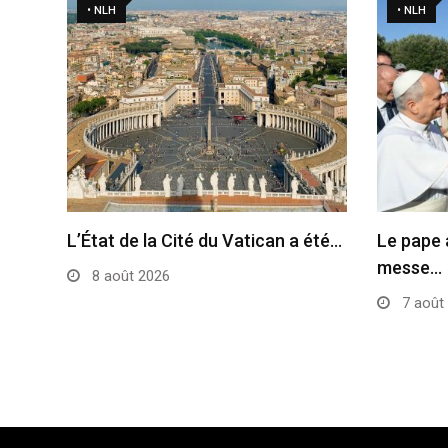
• NLH
• NLH
L’État de la Cité du Vatican a été…
Le pape 
messe…
8 août 2026
7 août