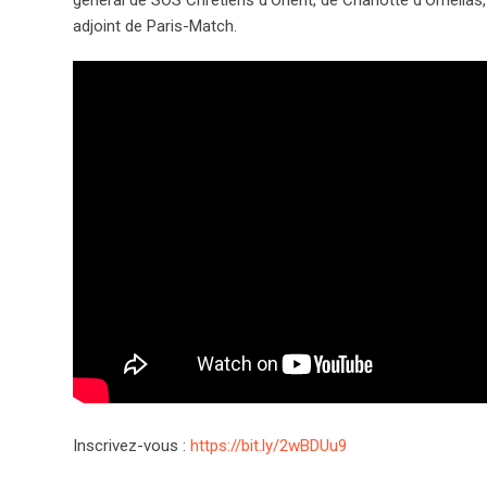
adjoint de Paris-Match.
Inscrivez-vous :
https://bit.ly/2wBDUu9