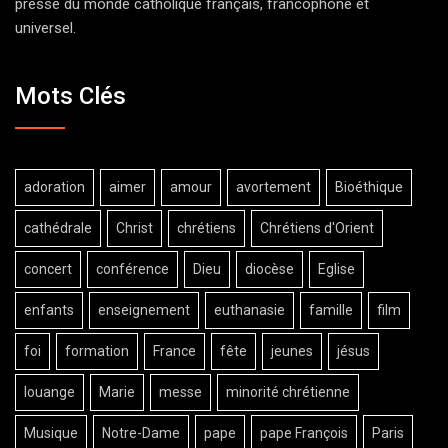
presse du monde catholique français, francophone et
universel.
Mots Clés
adoration
aimer
amour
avortement
Bioéthique
cathédrale
Christ
chrétiens
Chrétiens d'Orient
concert
conférence
Dieu
diocèse
Eglise
enfants
enseignement
euthanasie
famille
film
foi
formation
France
fête
jeunes
jésus
louange
Marie
messe
minorité chrétienne
Musique
Notre-Dame
pape
pape François
Paris