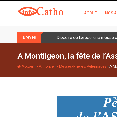
S
k
ACCUEIL
NOS A
i
p
t
o
Brèves
Diocèse de Laredo: une messe cé
c
o
n
A Montligeon, la fête de l’
t
e
-
-
-
Accueil
• Annonce
• Messes/Prières/Pèlerinages
A Mo
n
t