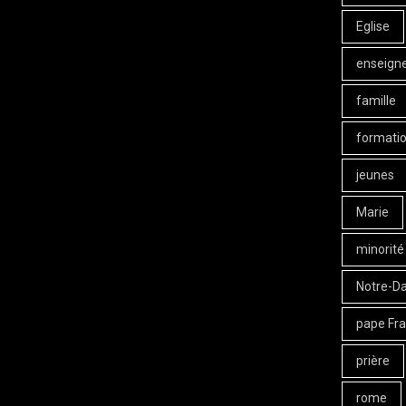
Eglise
enseign
famille
formati
jeunes
Marie
minorité
Notre-D
pape Fra
prière
rome