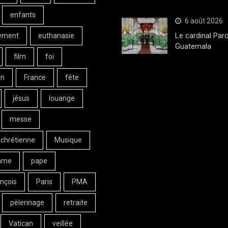
enfants
6 août 2026
Le cardinal Paro
ement
euthanasie
Guatemala
film
foi
on
France
fête
jésus
louange
messe
 chrétienne
Musique
ame
pape
nçois
Paris
PMA
pèlerinage
retraite
Vatican
veillée