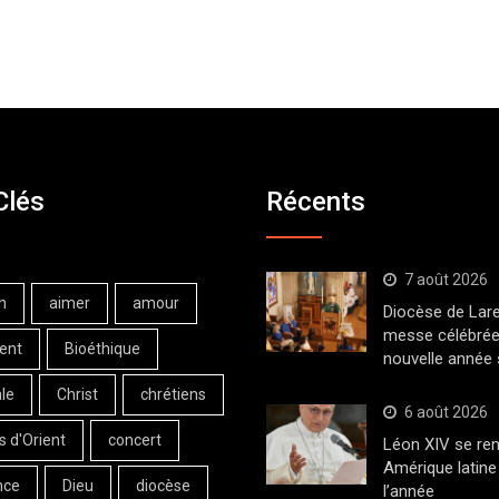
Clés
Récents
7 août 2026
n
aimer
amour
Diocèse de Lar
messe célébrée
ent
Bioéthique
nouvelle année 
le
Christ
chrétiens
6 août 2026
s d'Orient
concert
Léon XIV se ren
Amérique latine 
nce
Dieu
diocèse
l’année