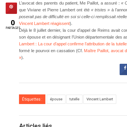
L’avocat des parents du patient, Me Paillot, a assuré :
« C
que Viviane et Pierre Lambert ont été
« tristes »
à l’annon
poserait pas de difficulté en soi si celle-ci remplissait réel
0
Vincent Lambert réagissent
).
PARTAGES
Déjà le 8 juillet dernier, la cour d’appel de Reims avait co
son épouse et en désignant l’Union départementale des a
Lambert : La cour d’appel confirme l’attribution de la tutel
formé le pourvoi en cassation (Cf.
Maître Paillot, avocat
»
).
Étiquettes :
épouse
tutelle
Vincent Lambert
Articles liés