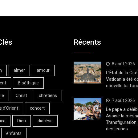
Clés
Récents
8 août 2026
n
aimer
amour
L’État de la Cité
Vatican a été d
ent
Bioéthique
nouvelle loi fo
le
Christ
chrétiens
7 août 2026
s d'Orient
concert
Le pape a céléb
Assise la messe
nce
Dieu
diocèse
Transfiguration
des jeunes
enfants