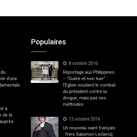
Populaires
8 octobre 2016
 du
Reportage aux Philippines
oté d’une
– “Guérir et non tuer” :
ndamentale
l’Eglise soutient le combat
du président contre la
drogue, mais pas ses
méthodes
ré à
 de la
12 octobre 2016
 auprès
Un nouveau saint français
: frère Salomon Leclercq