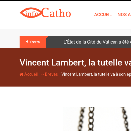
S
k
ACCUEIL
NOS A
i
p
t
o
Brèves
L’État de la Cité du Vatican a ét
c
o
n
Vincent Lambert, la tutelle 
t
e
-
-
Accueil
•• Brèves
Vincent Lambert, la tutelle va à son 
n
t