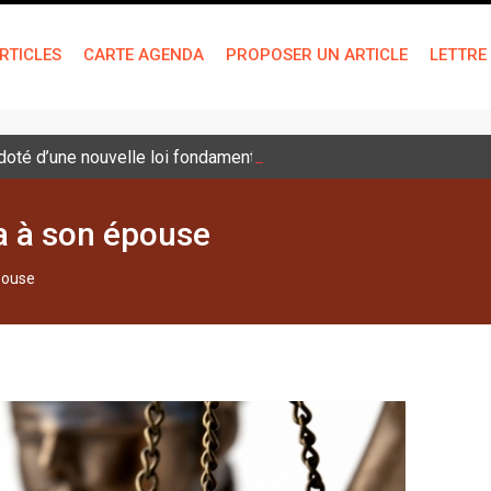
RTICLES
CARTE AGENDA
PROPOSER UN ARTICLE
LETTRE
é doté d’une nouvelle loi fondamentale
va à son épouse
épouse