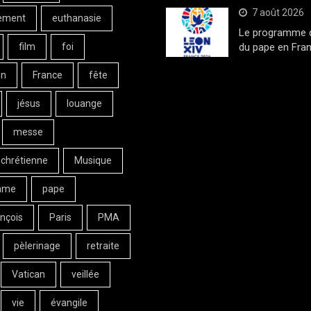
7 août 2026
ement
euthanasie
Le programme de
film
foi
du pape en Fran
on
France
fête
jésus
louange
messe
 chrétienne
Musique
ame
pape
nçois
Paris
PMA
pèlerinage
retraite
Vatican
veillée
vie
évangile