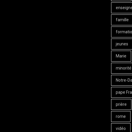
enseign
famille
formati
jeunes
Marie
minorité
Notre-D
pape Fra
prière
rome
vidéo