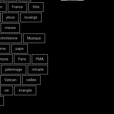
on
France
fête
jésus
louange
messe
 chrétienne
Musique
ame
pape
nçois
Paris
PMA
pèlerinage
retraite
Vatican
veillée
vie
évangile