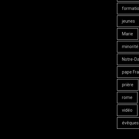
formati
jeunes
Marie
minorité
Notre-D
pape Fra
prière
rome
vidéo
évêques