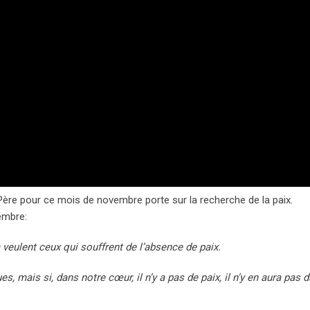
-Père pour ce mois de novembre porte sur la recherche de la paix.
embre:
 veulent ceux qui souffrent de l’absence de paix.
mais si, dans notre cœur, il n’y a pas de paix, il n’y en aura pas d