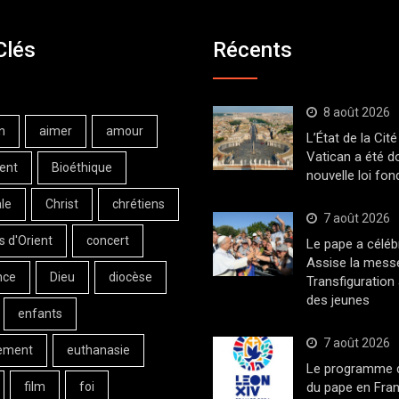
Clés
Récents
8 août 2026
n
aimer
amour
L’État de la Cité
Vatican a été d
ent
Bioéthique
nouvelle loi fo
le
Christ
chrétiens
7 août 2026
s d'Orient
concert
Le pape a céléb
Assise la messe
nce
Dieu
diocèse
Transfiguration
des jeunes
enfants
7 août 2026
ement
euthanasie
Le programme de
film
foi
du pape en Fran