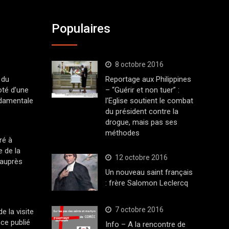
Populaires
8 octobre 2016
 du
Reportage aux Philippines
oté d’une
– “Guérir et non tuer” :
ndamentale
l’Eglise soutient le combat
du président contre la
drogue, mais pas ses
méthodes
ré à
 de la
12 octobre 2016
 auprès
Un nouveau saint français
: frère Salomon Leclercq
7 octobre 2016
 la visite
ce publié
Info – A la rencontre de