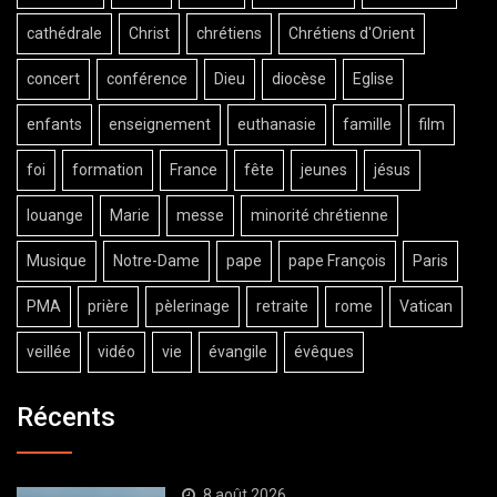
cathédrale
Christ
chrétiens
Chrétiens d'Orient
concert
conférence
Dieu
diocèse
Eglise
enfants
enseignement
euthanasie
famille
film
foi
formation
France
fête
jeunes
jésus
louange
Marie
messe
minorité chrétienne
Musique
Notre-Dame
pape
pape François
Paris
PMA
prière
pèlerinage
retraite
rome
Vatican
veillée
vidéo
vie
évangile
évêques
Récents
8 août 2026