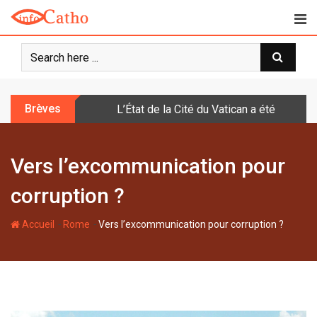
S
k
i
p
t
o
Brèves
L’État de la Cité du Vatican a été doté d
c
o
n
Vers l’excommunication pour
t
e
corruption ?
n
t
-
-
Accueil
Rome
Vers l’excommunication pour corruption ?