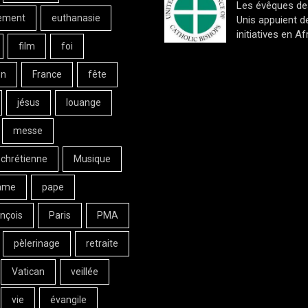
Les évêques de
ement
euthanasie
Unis appuient d
initiatives en Af
film
foi
on
France
fête
jésus
louange
messe
 chrétienne
Musique
ame
pape
nçois
Paris
PMA
pèlerinage
retraite
Vatican
veillée
vie
évangile