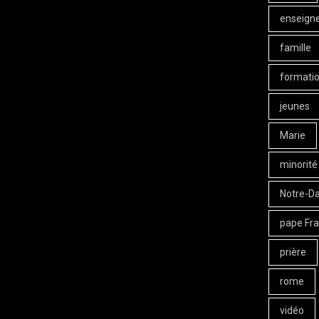
enseign
famille
formati
jeunes
Marie
minorité
Notre-D
pape Fra
prière
rome
vidéo