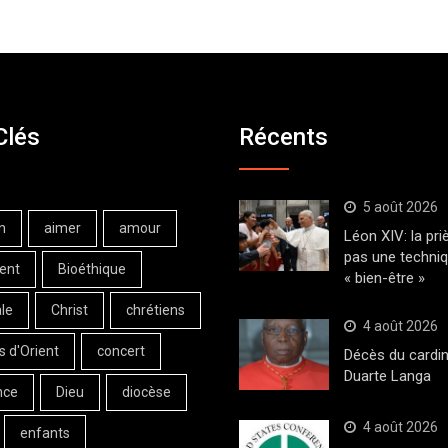
Clés
Récents
5 août 2026
n
aimer
amour
Léon XIV: la pri
pas une techni
ent
Bioéthique
« bien-être »
le
Christ
chrétiens
4 août 2026
s d'Orient
concert
Décès du cardin
Duarte Langa
nce
Dieu
diocèse
4 août 2026
enfants