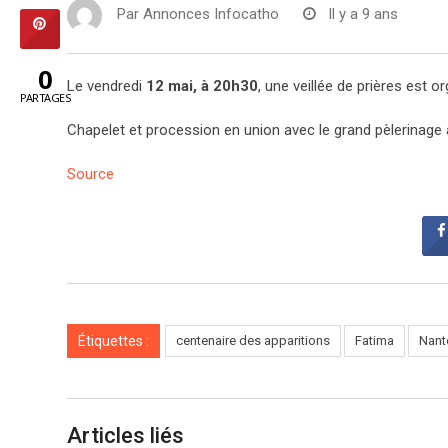
Par
Annonces Infocatho
Il y a 9 ans
0
Le vendredi
12 mai, à 20h30
, une veillée de prières est 
PARTAGES
Chapelet et procession en union avec le grand pèlerinage 
Source
Étiquettes :
centenaire des apparitions
Fatima
Nant
Articles liés