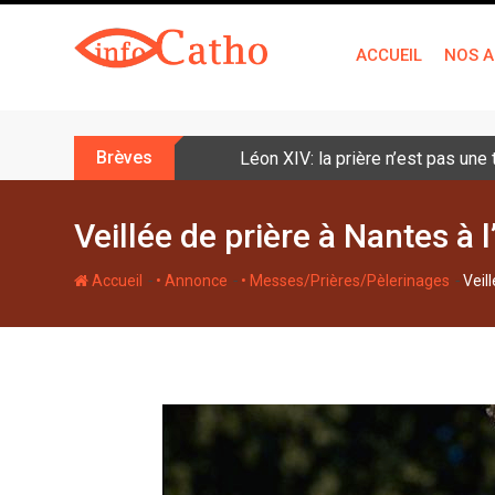
S
k
ACCUEIL
NOS A
i
p
t
o
Brèves
Léon XIV: la prière n’est pas une
c
o
n
Veillée de prière à Nantes à 
t
e
-
-
-
Accueil
• Annonce
• Messes/Prières/Pèlerinages
Veil
n
t