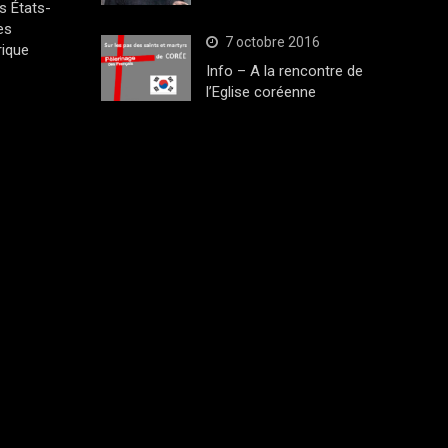
s États-
es
7 octobre 2016
rique
Info – A la rencontre de
l’Eglise coréenne