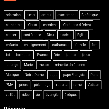
adoration
aimer
amour
avortement
Bioéthique
cathédrale
Christ
chrétiens
Chrétiens d'Orient
concert
conférence
Dieu
diocèse
Eglise
enfants
enseignement
euthanasie
famille
film
foi
formation
France
fête
jeunes
jésus
louange
Marie
messe
minorité chrétienne
Musique
Notre-Dame
pape
pape François
Paris
PMA
prière
pèlerinage
retraite
rome
Vatican
veillée
vidéo
vie
évangile
évêques