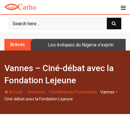
S
k
i
p
t
o
Brèves
Les évêques du Nigeria s’expriment sur 
c
o
n
Vannes – Ciné-débat avec la
t
e
Fondation Lejeune
n
t
-
-
-
Accueil
• Annonce
• Conférences/Formations
Vannes –
Ciné-débat avec la Fondation Lejeune