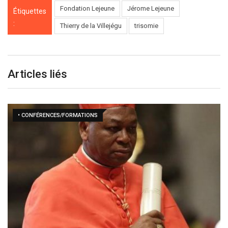
Fondation Lejeune
Jérome Lejeune
Étiquettes
:
Thierry de la Villejégu
trisomie
Articles liés
• CONFÉRENCES/FORMATIONS