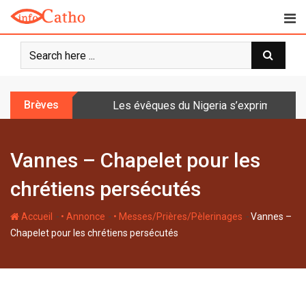
S
k
i
p
t
o
Brèves
Les évêques du Nigeria s’expriment sur 
c
o
n
Vannes – Chapelet pour les
t
e
chrétiens persécutés
n
t
-
-
-
Accueil
• Annonce
• Messes/Prières/Pèlerinages
Vannes –
Chapelet pour les chrétiens persécutés