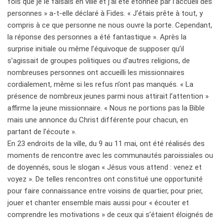
fois que je le faisais en ville et j’ai été étonnée par l’accueil des
personnes » a-t-elle déclaré à Fides. « J’étais prête à tout, y
compris à ce que personne ne nous ouvre la porte. Cependant,
la réponse des personnes a été fantastique ». Après la
surprise initiale ou même l’équivoque de supposer qu’il
s’agissait de groupes politiques ou d’autres religions, de
nombreuses personnes ont accueilli les missionnaires
cordialement, même si les refus n’ont pas manqués. « La
présence de nombreux jeunes parmi nous attirait l’attention »
affirme la jeune missionnaire. « Nous ne portions pas la Bible
mais une annonce du Christ différente pour chacun, en
partant de l’écoute ».
En 23 endroits de la ville, du 9 au 11 mai, ont été réalisés des
moments de rencontre avec les communautés paroissiales ou
de doyennés, sous le slogan « Jésus vous attend : venez et
voyez ». De telles rencontres ont constitué une opportunité
pour faire connaissance entre voisins de quartier, pour prier,
jouer et chanter ensemble mais aussi pour « écouter et
comprendre les motivations » de ceux qui s’étaient éloignés de