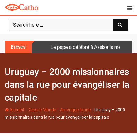
S
k
i
p
t
o
Brèves
Le pape a célébré à Assise la messe de 
c
o
n
Uruguay – 2000 missionnaires
t
e
dans la rue pour évangéliser la
n
t
capitale
-
-
-
Accueil
Dans le Monde
Amérique latine
Uruguay – 2000
missionnaires dans la rue pour évangéliser la capitale