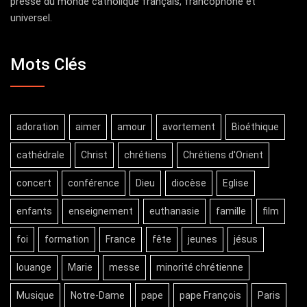
presse du monde catholique français, francophone et
universel.
Mots Clés
adoration
aimer
amour
avortement
Bioéthique
cathédrale
Christ
chrétiens
Chrétiens d'Orient
concert
conférence
Dieu
diocèse
Eglise
enfants
enseignement
euthanasie
famille
film
foi
formation
France
fête
jeunes
jésus
louange
Marie
messe
minorité chrétienne
Musique
Notre-Dame
pape
pape François
Paris