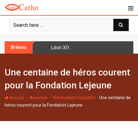
S
k
i
p
t
o
Brèves
Léon XIV: la prière n’est pas une techniq
c
o
n
Une centaine de héros courent
t
e
pour la Fondation Lejeune
n
t
-
-
-
Accueil
• Annonce
• Bénévolats/Caritatifs
Une centaine de
héros courent pour la Fondation Lejeune