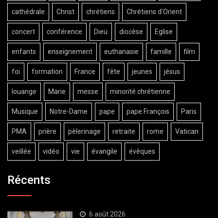
cathédrale
Christ
chrétiens
Chrétiens d'Orient
concert
conférence
Dieu
diocèse
Eglise
enfants
enseignement
euthanasie
famille
film
foi
formation
France
fête
jeunes
jésus
louange
Marie
messe
minorité chrétienne
Musique
Notre-Dame
pape
pape François
Paris
PMA
prière
pèlerinage
retraite
rome
Vatican
veillée
vidéo
vie
évangile
évêques
Récents
6 août 2026