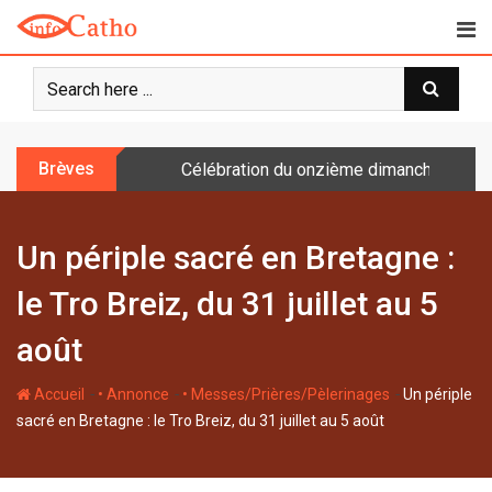
S
k
i
p
t
o
Brèves
Célébration du onzième dimanche après 
c
o
n
Un périple sacré en Bretagne :
t
e
le Tro Breiz, du 31 juillet au 5
n
t
août
-
-
-
Accueil
• Annonce
• Messes/Prières/Pèlerinages
Un périple
sacré en Bretagne : le Tro Breiz, du 31 juillet au 5 août