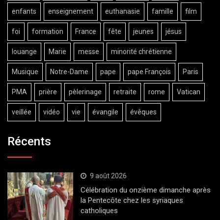
enfants
enseignement
euthanasie
famille
film
foi
formation
France
fête
jeunes
jésus
louange
Marie
messe
minorité chrétienne
Musique
Notre-Dame
pape
pape François
Paris
PMA
prière
pèlerinage
retraite
rome
Vatican
veillée
vidéo
vie
évangile
évêques
Récents
9 août 2026
Célébration du onzième dimanche après
la Pentecôte chez les syriaques
catholiques