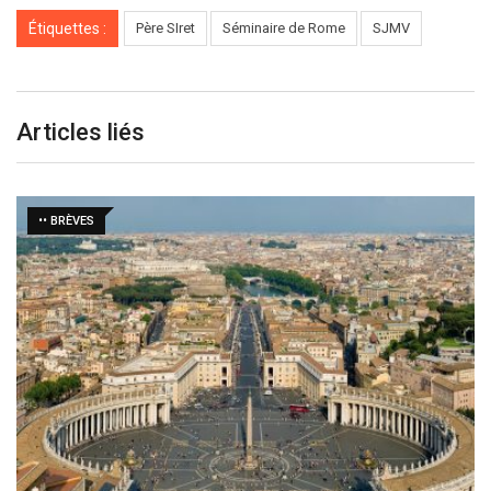
Étiquettes :
Père SIret
Séminaire de Rome
SJMV
Articles liés
•• BRÈVES