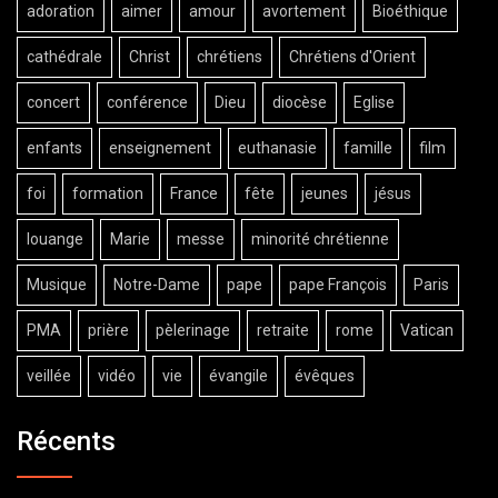
adoration
aimer
amour
avortement
Bioéthique
cathédrale
Christ
chrétiens
Chrétiens d'Orient
concert
conférence
Dieu
diocèse
Eglise
enfants
enseignement
euthanasie
famille
film
foi
formation
France
fête
jeunes
jésus
louange
Marie
messe
minorité chrétienne
Musique
Notre-Dame
pape
pape François
Paris
PMA
prière
pèlerinage
retraite
rome
Vatican
veillée
vidéo
vie
évangile
évêques
Récents