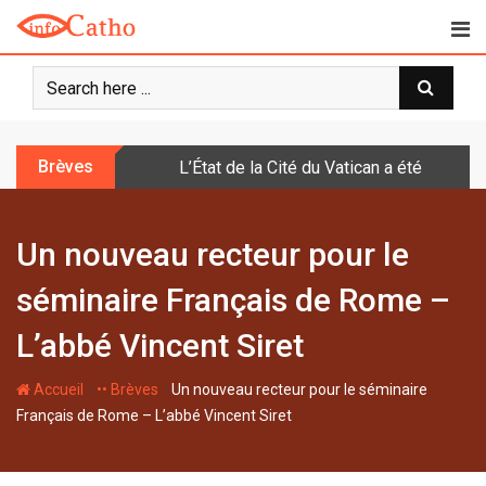
S
k
i
p
t
o
Brèves
L’État de la Cité du Vatican a été doté d
c
o
n
Un nouveau recteur pour le
t
e
séminaire Français de Rome –
n
t
L’abbé Vincent Siret
-
-
Accueil
•• Brèves
Un nouveau recteur pour le séminaire
Français de Rome – L’abbé Vincent Siret