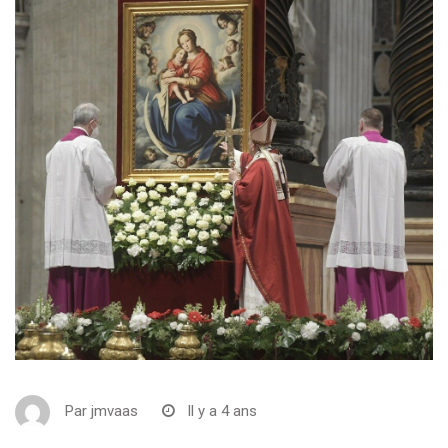
Par
jmvaas
Il y a 4 ans