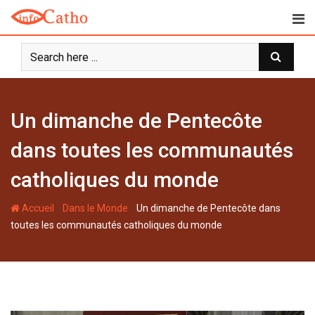
S
k
i
p
t
o
c
Un dimanche de Pentecôte
o
n
dans toutes les communautés
t
catholiques du monde
e
n
-
-
Accueil
Dans le Monde
Un dimanche de Pentecôte dans
t
toutes les communautés catholiques du monde