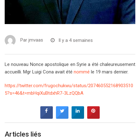
Par
jmvaas
Il y a 4 semaines
Le nouveau Nonce apostolique en Syrie a été chaleureusement
accueilli. Mgr Luigi Cona avait été
nommé
le 19 mars dernier.
https://twitter.com/frugochukwu/status/207460552168903510
5?s=46&t=mbHqiXuBtdxhR7-3LzQQbA
Articles liés