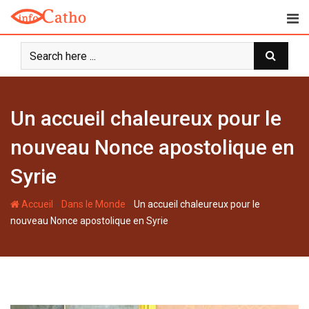
S
k
i
p
t
o
c
Un accueil chaleureux pour le
o
n
nouveau Nonce apostolique en
t
Syrie
e
n
-
-
Accueil
Dans le Monde
Un accueil chaleureux pour le
t
nouveau Nonce apostolique en Syrie