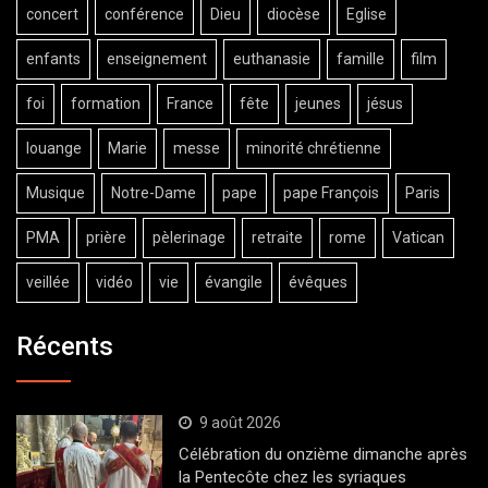
concert
conférence
Dieu
diocèse
Eglise
enfants
enseignement
euthanasie
famille
film
foi
formation
France
fête
jeunes
jésus
louange
Marie
messe
minorité chrétienne
Musique
Notre-Dame
pape
pape François
Paris
PMA
prière
pèlerinage
retraite
rome
Vatican
veillée
vidéo
vie
évangile
évêques
Récents
9 août 2026
Célébration du onzième dimanche après
la Pentecôte chez les syriaques