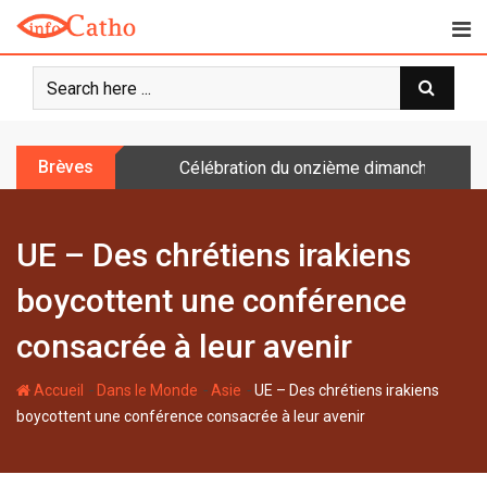
S
k
i
p
t
o
Brèves
Célébration du onzième dimanche après 
c
o
n
UE – Des chrétiens irakiens
t
e
boycottent une conférence
n
t
consacrée à leur avenir
-
-
-
Accueil
Dans le Monde
Asie
UE – Des chrétiens irakiens
boycottent une conférence consacrée à leur avenir