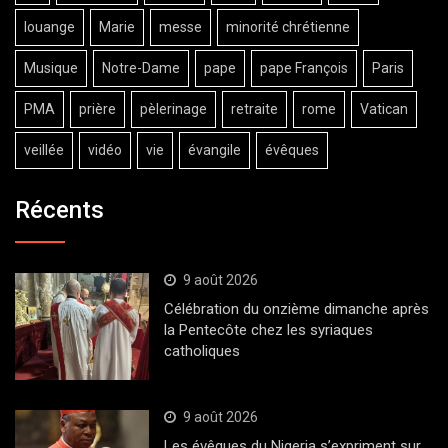
louange
Marie
messe
minorité chrétienne
Musique
Notre-Dame
pape
pape François
Paris
PMA
prière
pèlerinage
retraite
rome
Vatican
veillée
vidéo
vie
évangile
évêques
Récents
9 août 2026
Célébration du onzième dimanche après
la Pentecôte chez les syriaques
catholiques
9 août 2026
Les évêques du Nigeria s’expriment sur