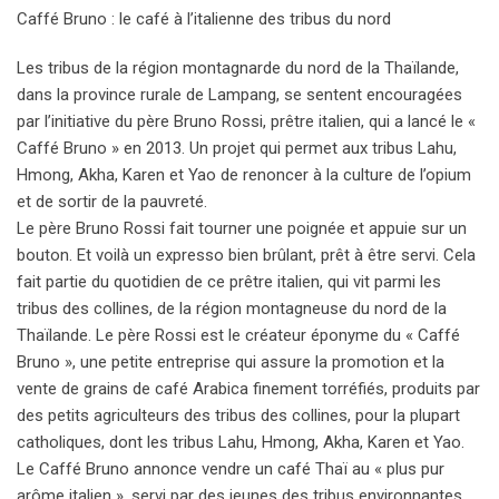
Caffé Bruno : le café à l’italienne des tribus du nord
Les tribus de la région montagnarde du nord de la Thaïlande,
dans la province rurale de Lampang, se sentent encouragées
par l’initiative du père Bruno Rossi, prêtre italien, qui a lancé le «
Caffé Bruno » en 2013. Un projet qui permet aux tribus Lahu,
Hmong, Akha, Karen et Yao de renoncer à la culture de l’opium
et de sortir de la pauvreté.
Le père Bruno Rossi fait tourner une poignée et appuie sur un
bouton. Et voilà un expresso bien brûlant, prêt à être servi. Cela
fait partie du quotidien de ce prêtre italien, qui vit parmi les
tribus des collines, de la région montagneuse du nord de la
Thaïlande. Le père Rossi est le créateur éponyme du « Caffé
Bruno », une petite entreprise qui assure la promotion et la
vente de grains de café Arabica finement torréfiés, produits par
des petits agriculteurs des tribus des collines, pour la plupart
catholiques, dont les tribus Lahu, Hmong, Akha, Karen et Yao.
Le Caffé Bruno annonce vendre un café Thaï au « plus pur
arôme italien », servi par des jeunes des tribus environnantes,