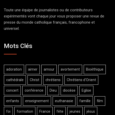
Toute une équipe de journalistes ou de contributeurs
expérimentés vont chaque jour vous proposer une revue de
presse du monde catholique français, francophone et
universel.
Mots Clés
adoration
aimer
amour
avortement
Bioéthique
cathédrale
Christ
chrétiens
Chrétiens d'Orient
concert
conférence
Dieu
diocèse
Eglise
enfants
enseignement
euthanasie
famille
film
foi
formation
France
fête
jeunes
jésus