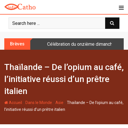
S
k
i
p
t
o
Brèves
Célébration du onzième dimanche après 
c
o
n
Thaïlande – De l’opium au café,
t
e
l’initiative réussi d’un prêtre
n
t
italien
-
-
-
Accueil
Dans le Monde
Asie
Thaïlande – De l’opium au café,
l’initiative réussi d’un prêtre italien