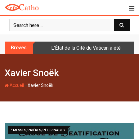
S
k
i
p
t
o
Brèves
L’État de la Cité du Vatican a été doté d
c
o
n
Xavier Snoëk
t
e
-
n
Accueil
Xavier Snoëk
t
• MESSES/PRIÈRES/PÈLERINAGES