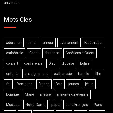
universel.
Mots Clés
adoration
aimer
amour
avortement
Bioéthique
cathédrale
Christ
chrétiens
Chrétiens d'Orient
concert
conférence
Dieu
diocèse
Eglise
enfants
enseignement
euthanasie
famille
film
foi
formation
France
fête
jeunes
jésus
louange
Marie
messe
minorité chrétienne
Musique
Notre-Dame
pape
pape François
Paris