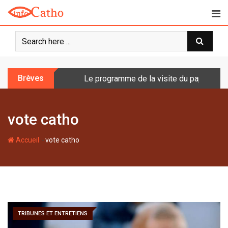
S
k
i
p
t
o
Brèves
Le programme de la visite du pape en Fr
c
o
n
vote catho
t
e
-
n
Accueil
vote catho
t
TRIBUNES ET ENTRETIENS