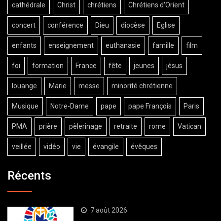
cathédrale
Christ
chrétiens
Chrétiens d'Orient
concert
conférence
Dieu
diocèse
Eglise
enfants
enseignement
euthanasie
famille
film
foi
formation
France
fête
jeunes
jésus
louange
Marie
messe
minorité chrétienne
Musique
Notre-Dame
pape
pape François
Paris
PMA
prière
pèlerinage
retraite
rome
Vatican
veillée
vidéo
vie
évangile
évêques
Récents
7 août 2026