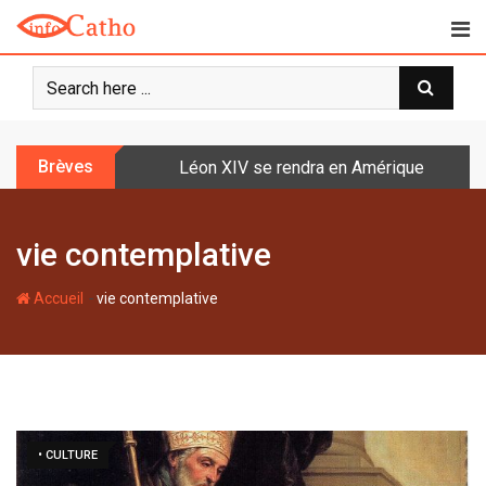
S
k
i
p
t
o
Brèves
Léon XIV se rendra en Amérique latine à l
c
o
n
vie contemplative
t
e
-
n
Accueil
vie contemplative
t
• CULTURE