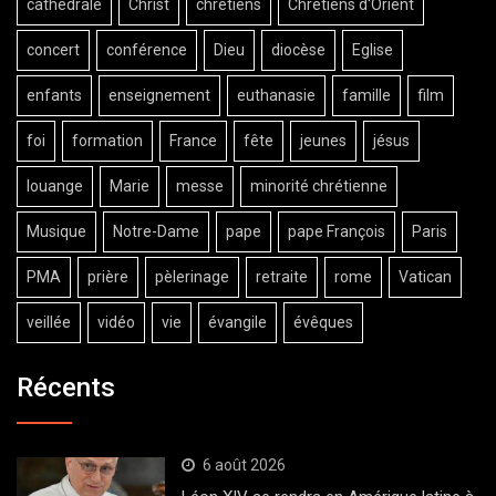
cathédrale
Christ
chrétiens
Chrétiens d'Orient
concert
conférence
Dieu
diocèse
Eglise
enfants
enseignement
euthanasie
famille
film
foi
formation
France
fête
jeunes
jésus
louange
Marie
messe
minorité chrétienne
Musique
Notre-Dame
pape
pape François
Paris
PMA
prière
pèlerinage
retraite
rome
Vatican
veillée
vidéo
vie
évangile
évêques
Récents
6 août 2026