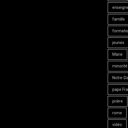
enseign
famille
formati
jeunes
Marie
minorité
Notre-D
pape Fra
prière
rome
vidéo