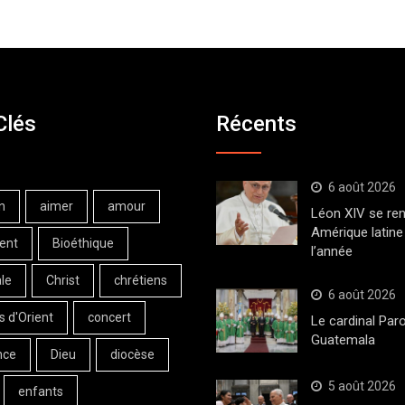
Clés
Récents
6 août 2026
n
aimer
amour
Léon XIV se ren
Amérique latine 
ent
Bioéthique
l’année
le
Christ
chrétiens
6 août 2026
s d'Orient
concert
Le cardinal Paro
Guatemala
nce
Dieu
diocèse
5 août 2026
enfants