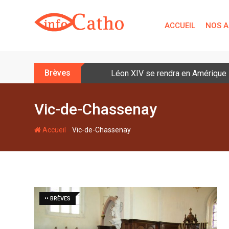
S
k
ACCUEIL
NOS A
i
p
t
o
Brèves
Léon XIV se rendra en Amérique la
c
o
n
Vic-de-Chassenay
t
e
-
Accueil
Vic-de-Chassenay
n
t
•• BRÈVES