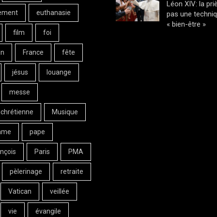
Léon XIV: la pri
ement
euthanasie
pas une techni
« bien-être »
film
foi
on
France
fête
jésus
louange
messe
 chrétienne
Musique
ame
pape
nçois
Paris
PMA
pèlerinage
retraite
Vatican
veillée
vie
évangile