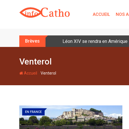
S
k
ACCUEIL
NOS A
i
p
t
o
Brèves
Léon XIV se rendra en Amérique la
c
o
n
Venterol
t
e
-
Accueil
Venterol
n
t
EN FRANCE