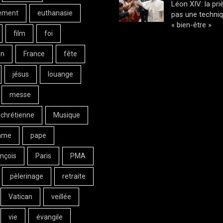
Léon XIV: la pri
ement
euthanasie
pas une techni
« bien-être »
film
foi
on
France
fête
jésus
louange
messe
 chrétienne
Musique
ame
pape
nçois
Paris
PMA
pèlerinage
retraite
Vatican
veillée
vie
évangile