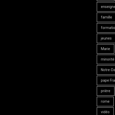
enseign
famille
formati
jeunes
Marie
minorité
Notre-D
pape Fra
prière
rome
vidéo