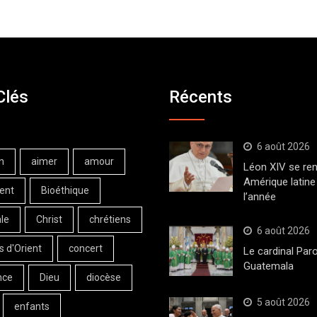
Clés
Récents
6 août 2026
n
aimer
amour
Léon XIV se ren
Amérique latine 
ent
Bioéthique
l’année
le
Christ
chrétiens
6 août 2026
s d'Orient
concert
Le cardinal Paro
Guatemala
nce
Dieu
diocèse
5 août 2026
enfants