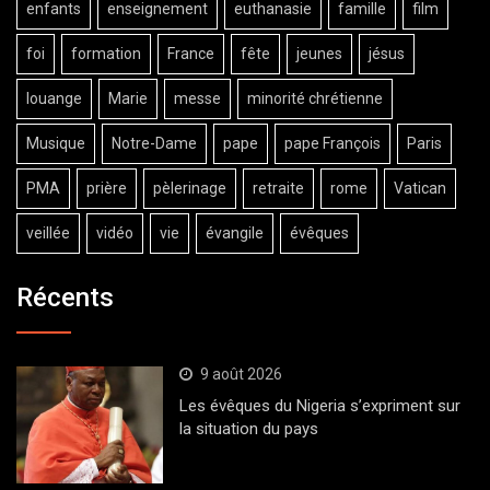
enfants
enseignement
euthanasie
famille
film
foi
formation
France
fête
jeunes
jésus
louange
Marie
messe
minorité chrétienne
Musique
Notre-Dame
pape
pape François
Paris
PMA
prière
pèlerinage
retraite
rome
Vatican
veillée
vidéo
vie
évangile
évêques
Récents
9 août 2026
Les évêques du Nigeria s’expriment sur
la situation du pays