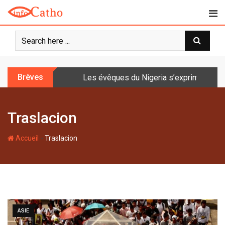
S
k
i
p
t
o
Brèves
Les évêques du Nigeria s’expriment sur 
c
o
n
Traslacion
t
e
-
n
Accueil
Traslacion
t
ASIE