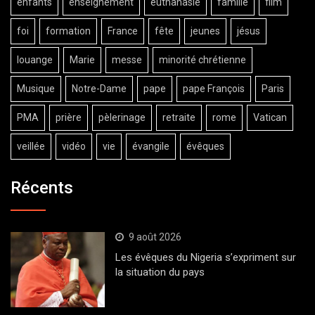
enfants
enseignement
euthanasie
famille
film
foi
formation
France
fête
jeunes
jésus
louange
Marie
messe
minorité chrétienne
Musique
Notre-Dame
pape
pape François
Paris
PMA
prière
pèlerinage
retraite
rome
Vatican
veillée
vidéo
vie
évangile
évêques
Récents
9 août 2026
Les évêques du Nigeria s’expriment sur
la situation du pays