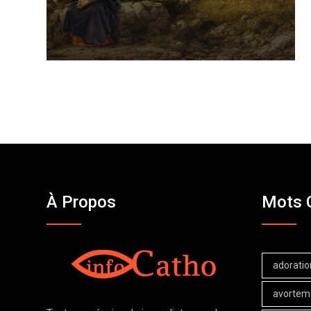
À Propos
Mots 
adoratio
avortem