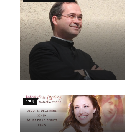
• NLQ