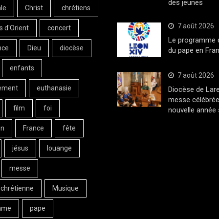
des jeunes
le
Christ
chrétiens
7 août 2026
s d'Orient
concert
Le programme de
nce
Dieu
diocèse
du pape en Fran
enfants
7 août 2026
ement
euthanasie
Diocèse de Lar
messe célébrée
film
foi
nouvelle année 
on
France
fête
jésus
louange
messe
 chrétienne
Musique
ame
pape