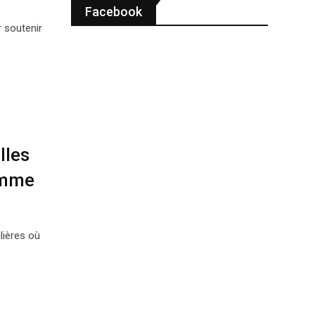
Facebook
 soutenir
lles
femme
lières où