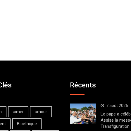
Clés
Récents
7 août 2026
n
aimer
amour
Le pape a céléb
Assise la messe
ent
Bioéthique
Transfiguration