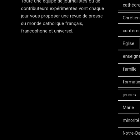
Toute une équipe de journalistes ou de
cathédra
contributeurs expérimentés vont chaque
jour vous proposer une revue de presse
Chrétien
du monde catholique français,
confére
francophone et universel.
Eglise
enseign
famille
formati
jeunes
Marie
minorité
Notre-D