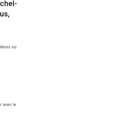
chel-
us,
lières où
r avec le