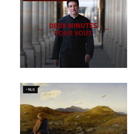
• NLQ