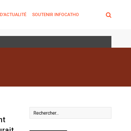
 D’ACTUALITÉ
SOUTENIR INFOCATHO
nt
urait