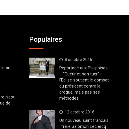
Populaires
8 octobre 2016
lin au
Reportage aux Philippines
– “Guérir et non tuer” :
l’Eglise soutient le combat
du président contre la
drogue, mais pas ses
ère n’est
méthodes
que de
12 octobre 2016
Un nouveau saint français
: frère Salomon Leclercq