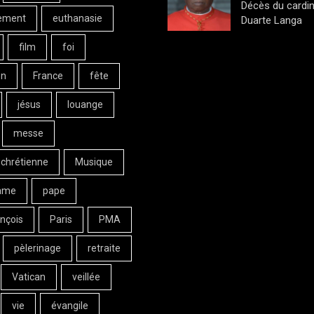
Décès du cardin
ement
euthanasie
Duarte Langa
film
foi
on
France
fête
jésus
louange
messe
 chrétienne
Musique
ame
pape
nçois
Paris
PMA
pèlerinage
retraite
Vatican
veillée
vie
évangile