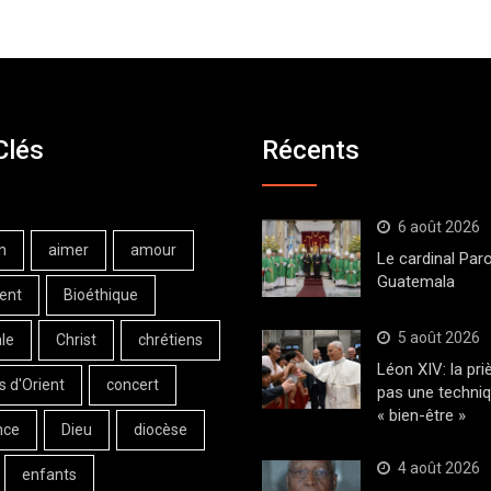
Clés
Récents
6 août 2026
n
aimer
amour
Le cardinal Paro
Guatemala
ent
Bioéthique
5 août 2026
le
Christ
chrétiens
Léon XIV: la pri
s d'Orient
concert
pas une techni
« bien-être »
nce
Dieu
diocèse
4 août 2026
enfants