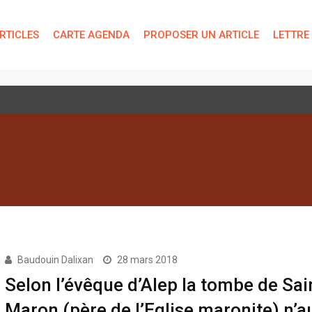
RTICLES
CARTE AGENDA
PROPOSER UN ARTICLE
LETTRE
 technique de « bien-être »
Baudouin Dalixan
28 mars 2018
Selon l’évêque d’Alep la tombe de Sai
Maron (père de l’Eglise maronite) n’a