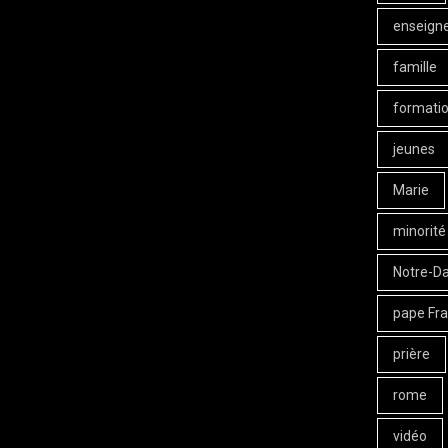
enseign
famille
formati
jeunes
Marie
minorité
Notre-D
pape Fra
prière
rome
vidéo