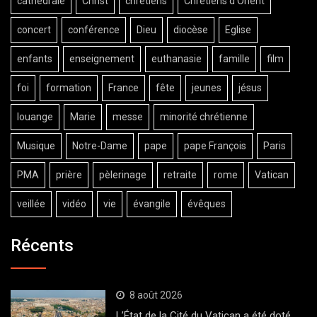
cathédrale
Christ
chrétiens
Chrétiens d'Orient
concert
conférence
Dieu
diocèse
Eglise
enfants
enseignement
euthanasie
famille
film
foi
formation
France
fête
jeunes
jésus
louange
Marie
messe
minorité chrétienne
Musique
Notre-Dame
pape
pape François
Paris
PMA
prière
pèlerinage
retraite
rome
Vatican
veillée
vidéo
vie
évangile
évêques
Récents
8 août 2026
L’État de la Cité du Vatican a été doté