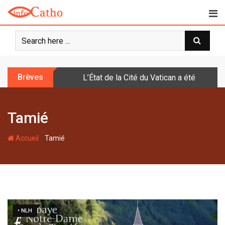
S
k
i
p
t
o
Brèves
L’État de la Cité du Vatican a été doté d
c
o
n
Tamié
t
e
-
n
Accueil
Tamié
t
• NLH