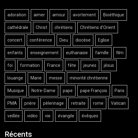
adoration
aimer
amour
avortement
Bioéthique
cathédrale
Christ
chrétiens
Chrétiens d'Orient
concert
conférence
Dieu
diocèse
Eglise
enfants
enseignement
euthanasie
famille
film
foi
formation
France
fête
jeunes
jésus
louange
Marie
messe
minorité chrétienne
Musique
Notre-Dame
pape
pape François
Paris
PMA
prière
pèlerinage
retraite
rome
Vatican
veillée
vidéo
vie
évangile
évêques
Récents