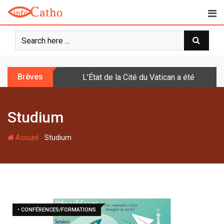
S
k
i
p
t
o
Brèves
L’État de la Cité du Vatican a été doté d
c
o
n
Studium
t
e
-
n
Accueil
Studium
t
• CONFÉRENCES/FORMATIONS