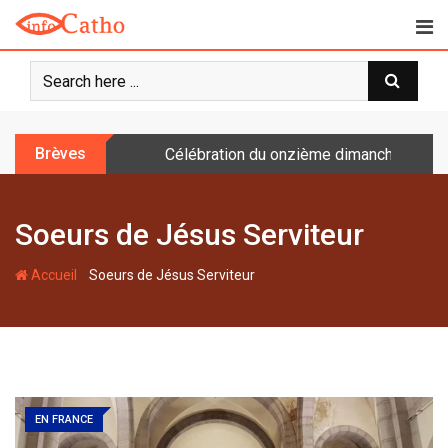
S
k
i
p
t
o
Brèves
Célébration du onzième dimanche après 
c
o
n
Soeurs de Jésus Serviteur
t
e
-
n
Accueil
Soeurs de Jésus Serviteur
t
EN FRANCE