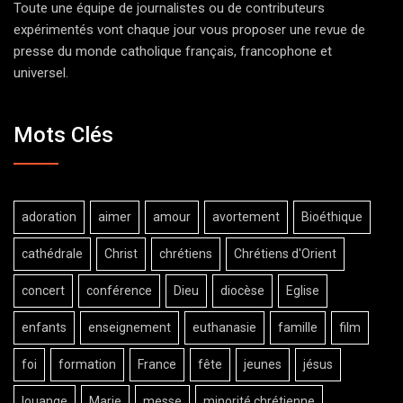
Toute une équipe de journalistes ou de contributeurs
expérimentés vont chaque jour vous proposer une revue de
presse du monde catholique français, francophone et
universel.
Mots Clés
adoration
aimer
amour
avortement
Bioéthique
cathédrale
Christ
chrétiens
Chrétiens d'Orient
concert
conférence
Dieu
diocèse
Eglise
enfants
enseignement
euthanasie
famille
film
foi
formation
France
fête
jeunes
jésus
louange
Marie
messe
minorité chrétienne