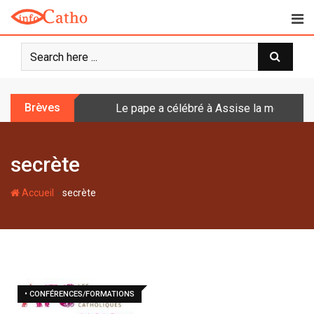
S
k
i
p
t
o
Brèves
Le pape a célébré à Assise la messe de 
c
o
n
secrète
t
e
-
n
Accueil
secrète
t
• CONFÉRENCES/FORMATIONS