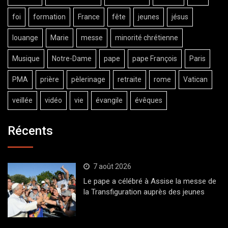
foi
formation
France
fête
jeunes
jésus
louange
Marie
messe
minorité chrétienne
Musique
Notre-Dame
pape
pape François
Paris
PMA
prière
pèlerinage
retraite
rome
Vatican
veillée
vidéo
vie
évangile
évêques
Récents
7 août 2026
Le pape a célébré à Assise la messe de
la Transfiguration auprès des jeunes