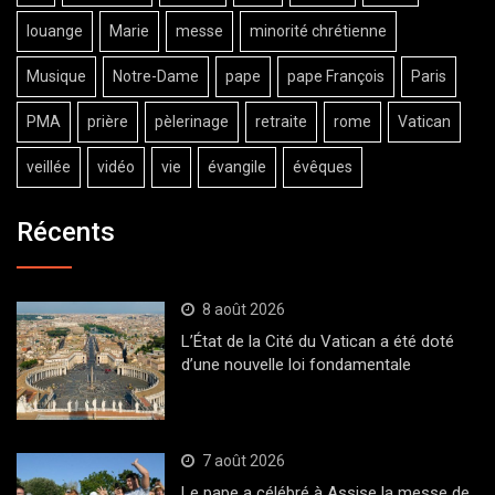
louange
Marie
messe
minorité chrétienne
Musique
Notre-Dame
pape
pape François
Paris
PMA
prière
pèlerinage
retraite
rome
Vatican
veillée
vidéo
vie
évangile
évêques
Récents
8 août 2026
L’État de la Cité du Vatican a été doté
d’une nouvelle loi fondamentale
7 août 2026
Le pape a célébré à Assise la messe de