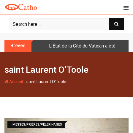
S
k
i
p
t
o
Brèves
L’État de la Cité du Vatican a été doté d
c
o
n
saint Laurent O’Toole
t
e
-
n
Accueil
saint Laurent O’Toole
t
• MESSES/PRIÈRES/PÈLERINAGES