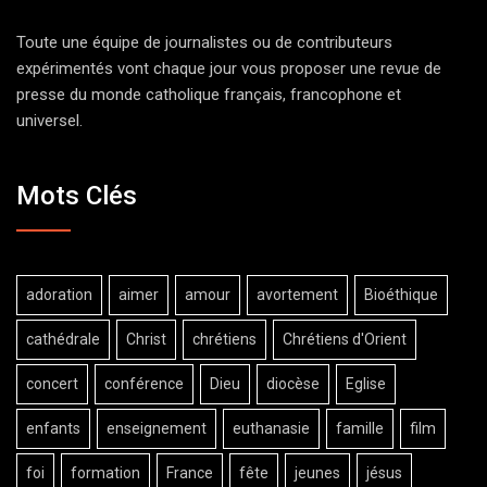
Toute une équipe de journalistes ou de contributeurs
expérimentés vont chaque jour vous proposer une revue de
presse du monde catholique français, francophone et
universel.
Mots Clés
adoration
aimer
amour
avortement
Bioéthique
cathédrale
Christ
chrétiens
Chrétiens d'Orient
concert
conférence
Dieu
diocèse
Eglise
enfants
enseignement
euthanasie
famille
film
foi
formation
France
fête
jeunes
jésus