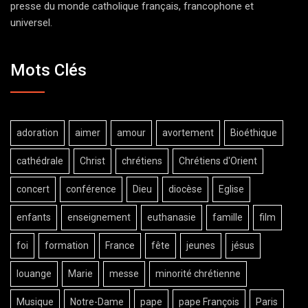
presse du monde catholique français, francophone et
universel.
Mots Clés
adoration
aimer
amour
avortement
Bioéthique
cathédrale
Christ
chrétiens
Chrétiens d'Orient
concert
conférence
Dieu
diocèse
Eglise
enfants
enseignement
euthanasie
famille
film
foi
formation
France
fête
jeunes
jésus
louange
Marie
messe
minorité chrétienne
Musique
Notre-Dame
pape
pape François
Paris