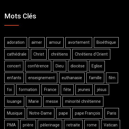
Mots Clés
adoration
aimer
amour
avortement
Bioéthique
cathédrale
Christ
chrétiens
Chrétiens d'Orient
concert
conférence
Dieu
diocèse
Eglise
enfants
enseignement
euthanasie
famille
film
foi
formation
France
fête
jeunes
jésus
louange
Marie
messe
minorité chrétienne
Musique
Notre-Dame
pape
pape François
Paris
PMA
prière
pèlerinage
retraite
rome
Vatican