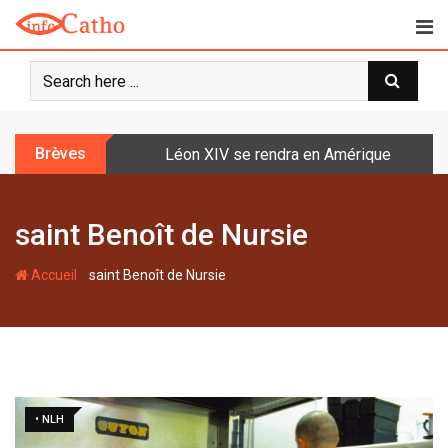
S
k
i
p
t
o
Brèves
Léon XIV se rendra en Amérique latine à l
c
o
n
saint Benoît de Nursie
t
e
-
n
Accueil
saint Benoît de Nursie
t
• NLH