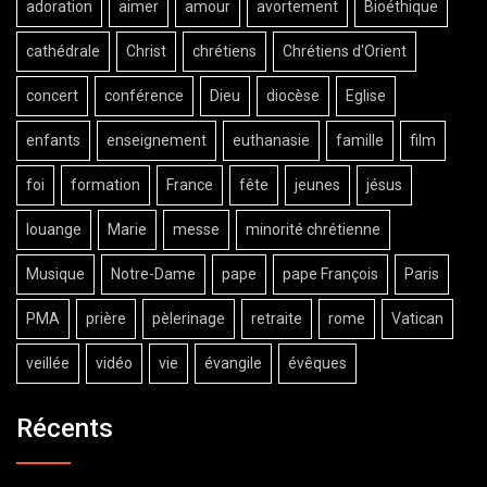
adoration
aimer
amour
avortement
Bioéthique
cathédrale
Christ
chrétiens
Chrétiens d'Orient
concert
conférence
Dieu
diocèse
Eglise
enfants
enseignement
euthanasie
famille
film
foi
formation
France
fête
jeunes
jésus
louange
Marie
messe
minorité chrétienne
Musique
Notre-Dame
pape
pape François
Paris
PMA
prière
pèlerinage
retraite
rome
Vatican
veillée
vidéo
vie
évangile
évêques
Récents