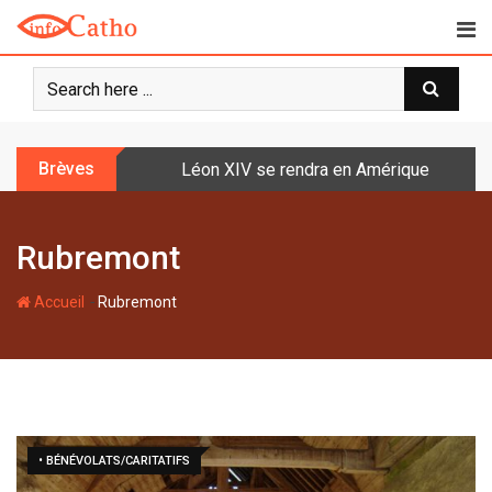
S
k
i
p
t
o
Brèves
Léon XIV se rendra en Amérique latine à l
c
o
n
Rubremont
t
e
-
n
Accueil
Rubremont
t
• BÉNÉVOLATS/CARITATIFS