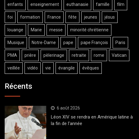
enfants
enseignement
euthanasie
famille
film
foi
formation
France
fête
jeunes
jésus
louange
Marie
messe
minorité chrétienne
Musique
Notre-Dame
pape
pape François
Paris
PMA
prière
pèlerinage
retraite
rome
Vatican
veillée
vidéo
vie
évangile
évêques
Récents
6 août 2026
Léon XIV se rendra en Amérique latine à
la fin de l’année