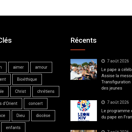
Clés
Récents
7 août 2026
n
aimer
amour
Le pape a céléb
Assise la messe
ent
Bioéthique
Transfiguration
des jeunes
le
Christ
chrétiens
7 août 2026
s d'Orient
concert
Le programme de
nce
Dieu
diocèse
du pape en Fran
enfants