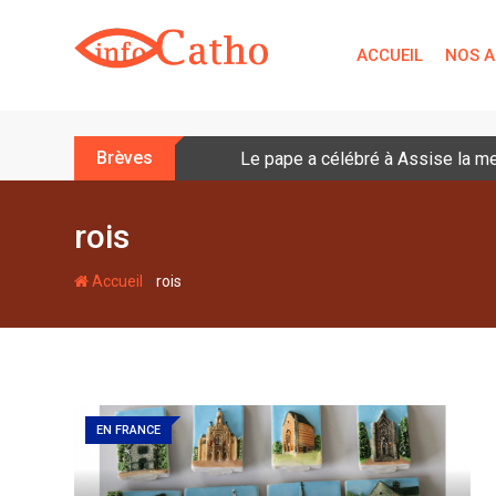
S
k
ACCUEIL
NOS A
i
p
t
o
Brèves
Le pape a célébré à Assise la me
c
o
n
rois
t
e
-
Accueil
rois
n
t
EN FRANCE