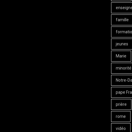
enseign
famille
formati
jeunes
Marie
minorité
Notre-D
pape Fra
prière
rome
vidéo