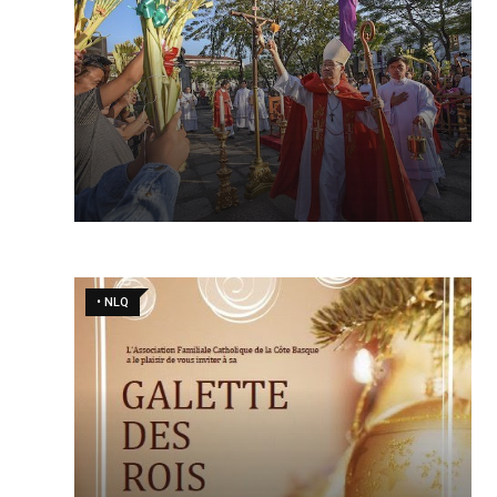
• NLQ