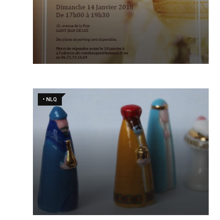
• NLQ