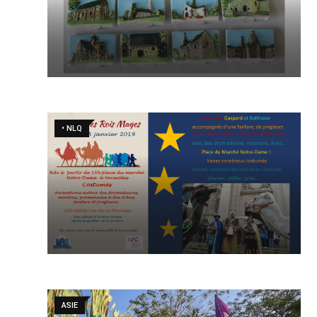
• NLQ
ASIE