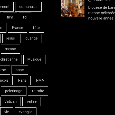
7 août 2026
ement
euthanasie
Diocèse de Lar
messe célébrée
film
foi
nouvelle année 
on
France
fête
jésus
louange
messe
 chrétienne
Musique
ame
pape
nçois
Paris
PMA
pèlerinage
retraite
Vatican
veillée
vie
évangile